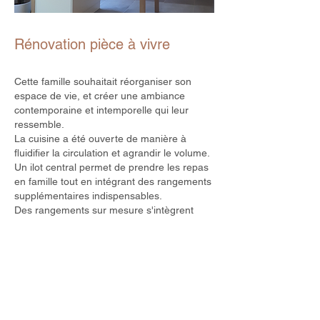
Rénovation pièce à vivre
Cette famille souhaitait réorganiser son
espace de vie, et créer une ambiance
contemporaine et intemporelle qui leur
ressemble.
La cuisine a été ouverte de manière à
fluidifier la circulation et agrandir le volume.
Un ilot central permet de prendre les repas
en famille tout en intégrant des rangements
supplémentaires indispensables.
Des rangements sur mesure s'intègrent
autour de la cheminée existante.
Les teintes et les matières ont été
composées autour du rideau "coup de
coeur" de la propriétaire et personnalisées
par un parement de briquettes rappellant
ses origines lilloise.
Le résultat une ambiance douce, lumineuse